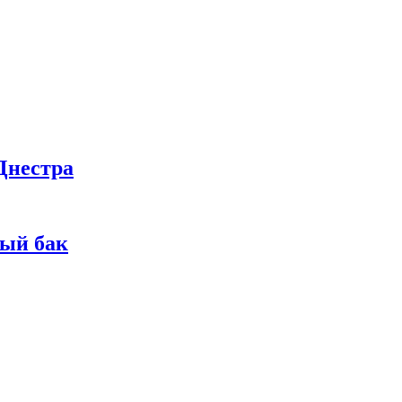
Днестра
ный бак