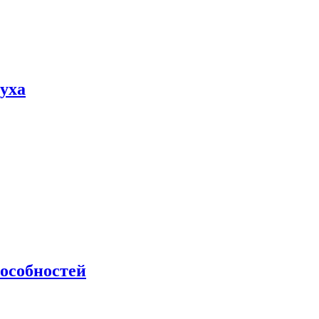
пуха
особностей