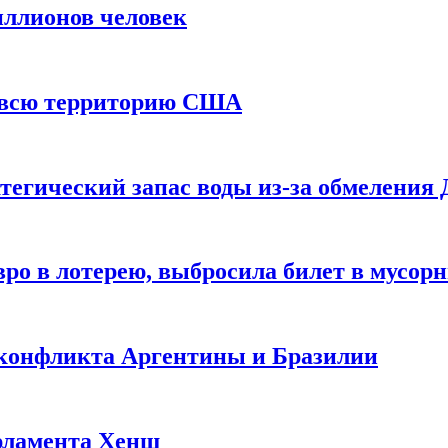
иллионов человек
и всю территорию США
тегический запас воды из-за обмеления 
ро в лотерею, выбросила билет в мусор
 конфликта Аргентины и Бразилии
рламента Хенш