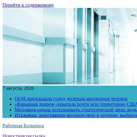
Перейти к содержимому
7 августа, 2026
ООН предсказала голод десяткам миллионов человек
«Взрывная диарея» охватила почти всю территорию СШ
Молдавия начала использовать стратегический запас воды
Итальянка, выигравшая миллион евро в лотерею, выброс
Районная Больница
Новостная рассылка