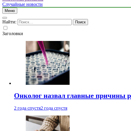
Случайные новости
Меню
Найти:
Заголовки
Онколог назвал главные причины р
2 года спустя
2 года спустя