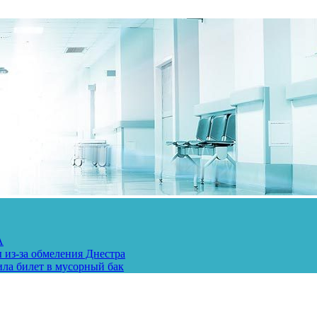
А
 из-за обмеления Днестра
ила билет в мусорный бак