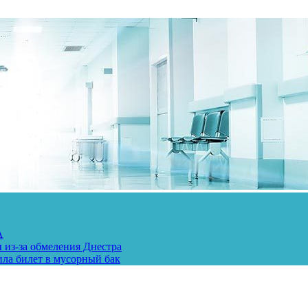
А
 из-за обмеления Днестра
ила билет в мусорный бак