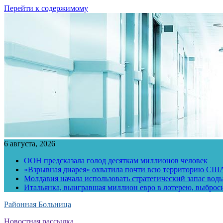
Перейти к содержимому
6 августа, 2026
ООН предсказала голод десяткам миллионов человек
«Взрывная диарея» охватила почти всю территорию СШ
Молдавия начала использовать стратегический запас воды
Итальянка, выигравшая миллион евро в лотерею, выброс
Районная Больница
Новостная рассылка