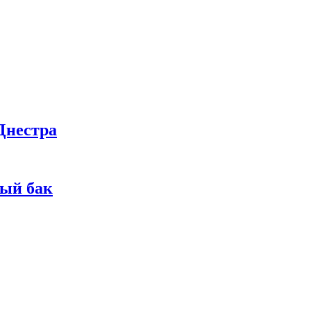
Днестра
ный бак