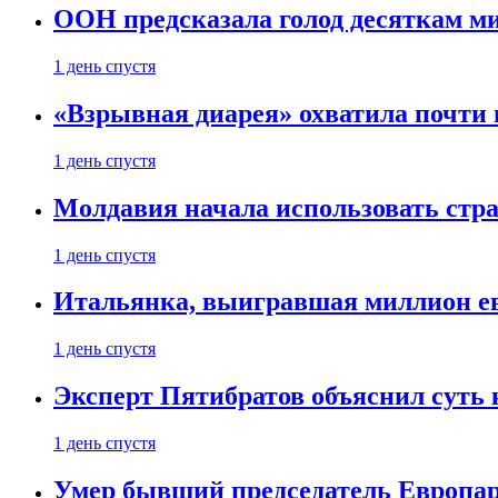
ООН предсказала голод десяткам м
1 день спустя
«Взрывная диарея» охватила почт
1 день спустя
Молдавия начала использовать стра
1 день спустя
Итальянка, выигравшая миллион ев
1 день спустя
Эксперт Пятибратов объяснил суть
1 день спустя
Умер бывший председатель Европа