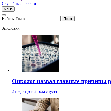
Случайные новости
Меню
Найти:
Заголовки
Онколог назвал главные причины р
2 года спустя
2 года спустя