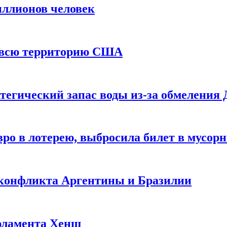
иллионов человек
и всю территорию США
тегический запас воды из-за обмеления 
ро в лотерею, выбросила билет в мусор
 конфликта Аргентины и Бразилии
рламента Хенш