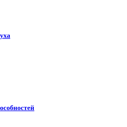
пуха
особностей