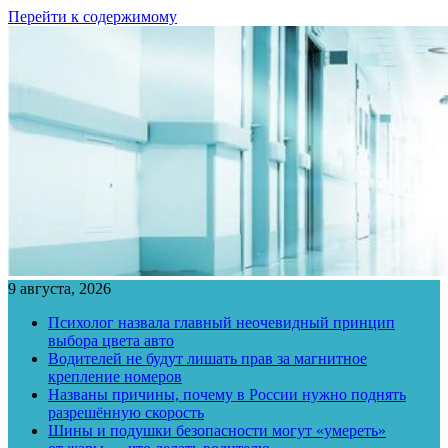
Перейти к содержимому
9 августа, 2026
Психолог назвала главный неочевидный принцип
выбора цвета авто
Водителей не будут лишать прав за магнитное
крепление номеров
Названы причины, почему в России нужно поднять
разрешённую скорость
Шины и подушки безопасности могут «умереть»