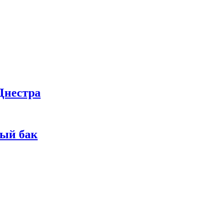
Днестра
ный бак