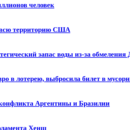
иллионов человек
и всю территорию США
тегический запас воды из-за обмеления 
ро в лотерею, выбросила билет в мусор
 конфликта Аргентины и Бразилии
рламента Хенш