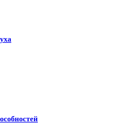
пуха
особностей