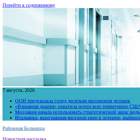
Перейти к содержимому
7 августа, 2026
ООН предсказала голод десяткам миллионов человек
«Взрывная диарея» охватила почти всю территорию СШ
Молдавия начала использовать стратегический запас воды
Итальянка, выигравшая миллион евро в лотерею, выброс
Районная Больница
Новостная рассылка