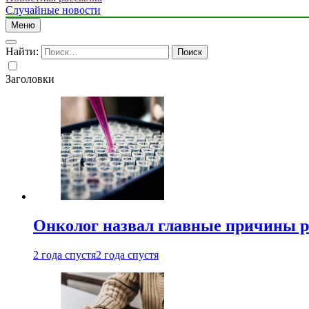
Случайные новости
Меню
Найти:
Заголовки
Онколог назвал главные причины р
2 года спустя
2 года спустя