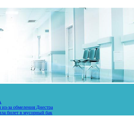
А
 из-за обмеления Днестра
ила билет в мусорный бак