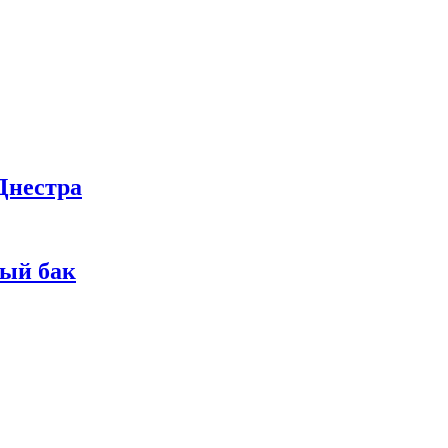
Днестра
ный бак