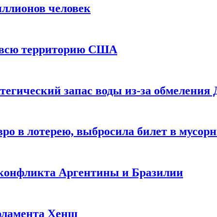
иллионов человек
и всю территорию США
тегический запас воды из-за обмеления 
ро в лотерею, выбросила билет в мусор
 конфликта Аргентины и Бразилии
рламента Хенш