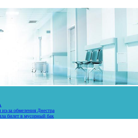
А
 из-за обмеления Днестра
ила билет в мусорный бак