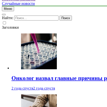
Случайные новости
Меню
Найти:
Заголовки
Онколог назвал главные причины р
2 года спустя
2 года спустя