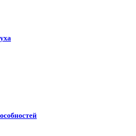
пуха
особностей