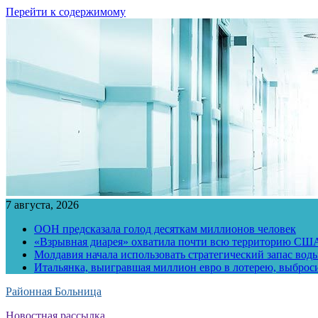
Перейти к содержимому
7 августа, 2026
ООН предсказала голод десяткам миллионов человек
«Взрывная диарея» охватила почти всю территорию СШ
Молдавия начала использовать стратегический запас воды
Итальянка, выигравшая миллион евро в лотерею, выброс
Районная Больница
Новостная рассылка