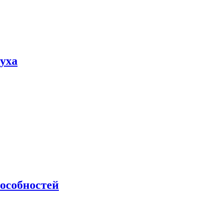
пуха
особностей