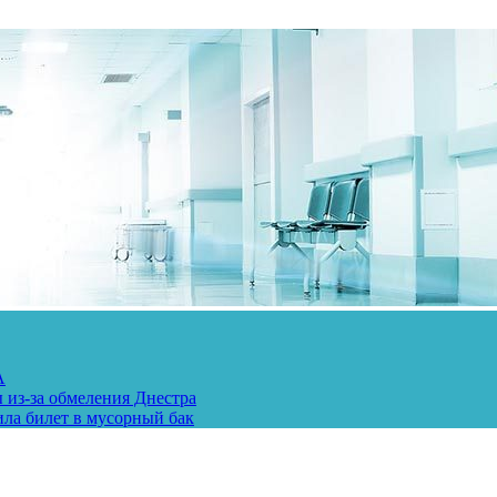
А
 из-за обмеления Днестра
ила билет в мусорный бак