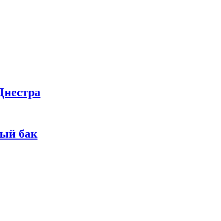
Днестра
ный бак