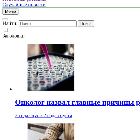
Случайные новости
Меню
Найти:
Заголовки
Онколог назвал главные причины р
2 года спустя
2 года спустя