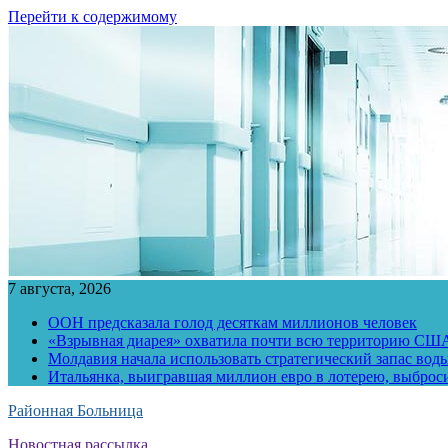
Перейти к содержимому
7 августа, 2026
ООН предсказала голод десяткам миллионов человек
«Взрывная диарея» охватила почти всю территорию СШ
Молдавия начала использовать стратегический запас воды
Итальянка, выигравшая миллион евро в лотерею, выброс
Районная Больница
Новостная рассылка