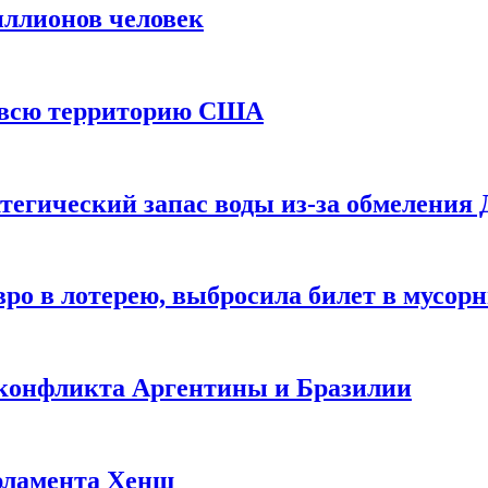
иллионов человек
и всю территорию США
тегический запас воды из-за обмеления 
ро в лотерею, выбросила билет в мусор
 конфликта Аргентины и Бразилии
рламента Хенш