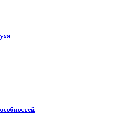
пуха
особностей