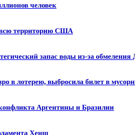
иллионов человек
и всю территорию США
тегический запас воды из-за обмеления 
ро в лотерею, выбросила билет в мусор
 конфликта Аргентины и Бразилии
рламента Хенш