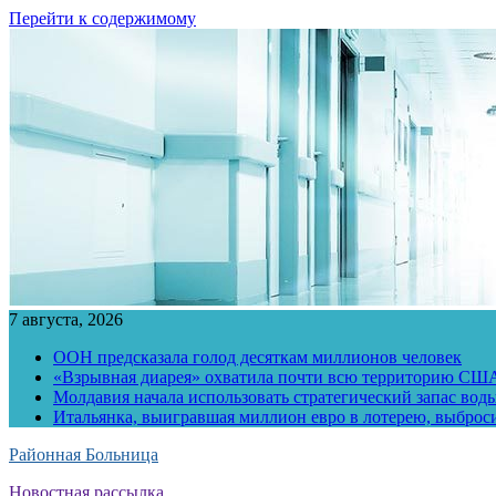
Перейти к содержимому
7 августа, 2026
ООН предсказала голод десяткам миллионов человек
«Взрывная диарея» охватила почти всю территорию СШ
Молдавия начала использовать стратегический запас воды
Итальянка, выигравшая миллион евро в лотерею, выброс
Районная Больница
Новостная рассылка