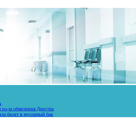
А
 из-за обмеления Днестра
ила билет в мусорный бак