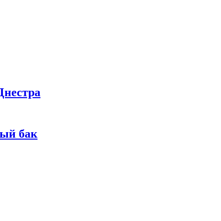
Днестра
ный бак