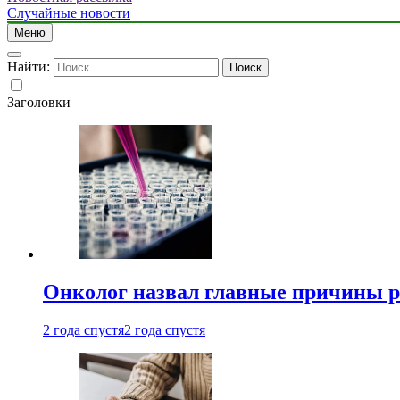
Случайные новости
Меню
Найти:
Заголовки
Онколог назвал главные причины р
2 года спустя
2 года спустя