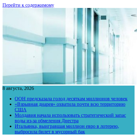
Перейти к содержимому
8 августа, 2026
ООН предсказала голод десяткам миллионов человек
«Взрывная диарея» охватила почти всю территорию
США
Молдавия начала использовать стратегический запас
воды из-за обмеления Днестра
Итальянка, выигравшая миллион евро в лотерею,
выбросила билет в мусорный бак