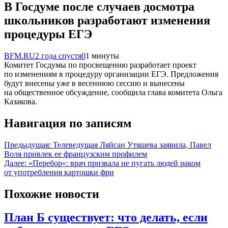
В Госдуме после случаев досмотра
школьников разработают изменения
процедуры ЕГЭ
BFM.RU
2 года спустя
0
1 минуты
Комитет Госдумы по просвещению разработает проект
по изменениям в процедуру организации ЕГЭ. Предложения
будут внесены уже в весеннюю сессию и вынесены
на общественное обсуждение, сообщила глава комитета Ольга
Казакова.
Навигация по записям
Предыдущая:
Телеведущая Ляйсан Утяшева заявила, Павел
Воля привлек ее французским профилем
Далее:
«Перебор»: врач призвала не пугать людей раком
от употребления картошки фри
Похожие новости
План Б существует: что делать, если