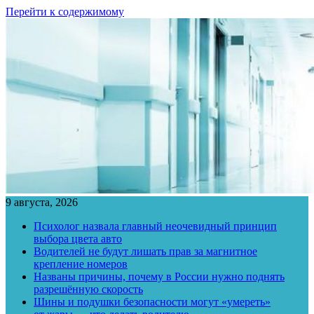
Перейти к содержимому
9 августа, 2026
Психолог назвала главный неочевидный принцип
выбора цвета авто
Водителей не будут лишать прав за магнитное
крепление номеров
Названы причины, почему в России нужно поднять
разрешённую скорость
Шины и подушки безопасности могут «умереть»