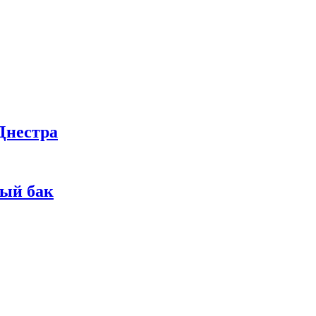
Днестра
ный бак