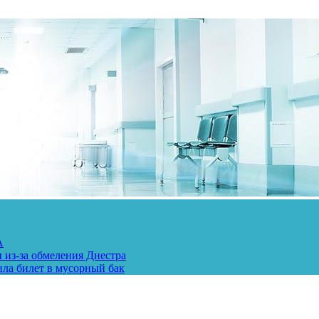
А
 из-за обмеления Днестра
ила билет в мусорный бак