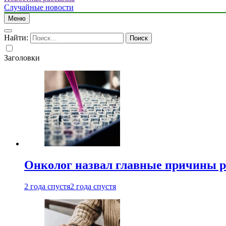
Случайные новости
Меню
Найти:
Заголовки
Онколог назвал главные причины р
2 года спустя
2 года спустя