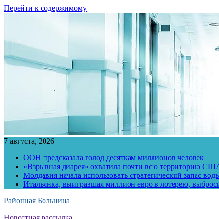
Перейти к содержимому
7 августа, 2026
ООН предсказала голод десяткам миллионов человек
«Взрывная диарея» охватила почти всю территорию СШ
Молдавия начала использовать стратегический запас воды
Итальянка, выигравшая миллион евро в лотерею, выброс
Районная Больница
Новостная рассылка