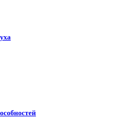
пуха
особностей