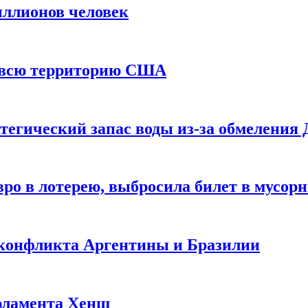
иллионов человек
и всю территорию США
тегический запас воды из-за обмеления 
ро в лотерею, выбросила билет в мусор
 конфликта Аргентины и Бразилии
рламента Хенш