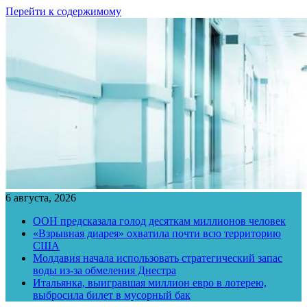
Перейти к содержимому
6 августа, 2026
ООН предсказала голод десяткам миллионов человек
«Взрывная диарея» охватила почти всю территорию
США
Молдавия начала использовать стратегический запас
воды из-за обмеления Днестра
Итальянка, выигравшая миллион евро в лотерею,
выбросила билет в мусорный бак