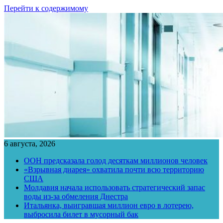
Перейти к содержимому
6 августа, 2026
ООН предсказала голод десяткам миллионов человек
«Взрывная диарея» охватила почти всю территорию
США
Молдавия начала использовать стратегический запас
воды из-за обмеления Днестра
Итальянка, выигравшая миллион евро в лотерею,
выбросила билет в мусорный бак