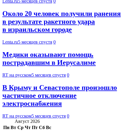
Lenta.ru
5 месяцев спустя
0
Около 20 человек получили ранения
в результате ракетного удара
в израильском городе
Lenta.ru
5 месяцев спустя
0
Медики оказывают помощь
пострадавшим в Иерусалиме
RT на русском
5 месяцев спустя
0
В Крыму и Севастополе произошло
частичное отключение
электроснабжения
RT на русском
5 месяцев спустя
0
Август 2026
Пн
Вт
Ср
Чт
Пт
Сб
Вс