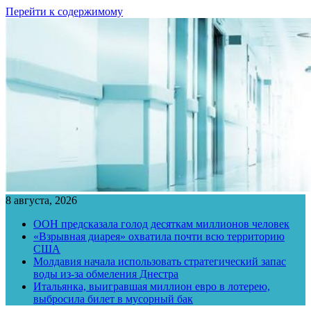
Перейти к содержимому
8 августа, 2026
ООН предсказала голод десяткам миллионов человек
«Взрывная диарея» охватила почти всю территорию
США
Молдавия начала использовать стратегический запас
воды из-за обмеления Днестра
Итальянка, выигравшая миллион евро в лотерею,
выбросила билет в мусорный бак