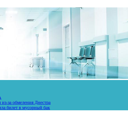
А
 из-за обмеления Днестра
ила билет в мусорный бак