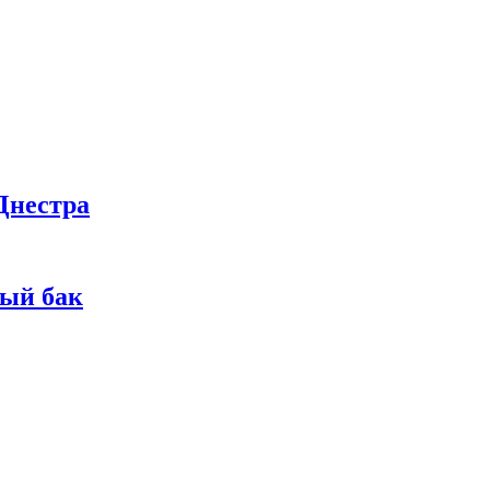
Днестра
ный бак