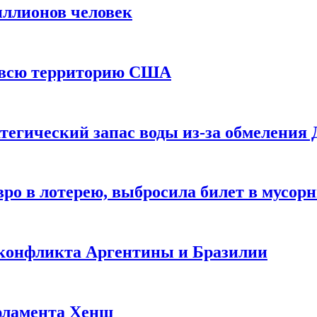
иллионов человек
и всю территорию США
тегический запас воды из-за обмеления 
ро в лотерею, выбросила билет в мусор
 конфликта Аргентины и Бразилии
рламента Хенш