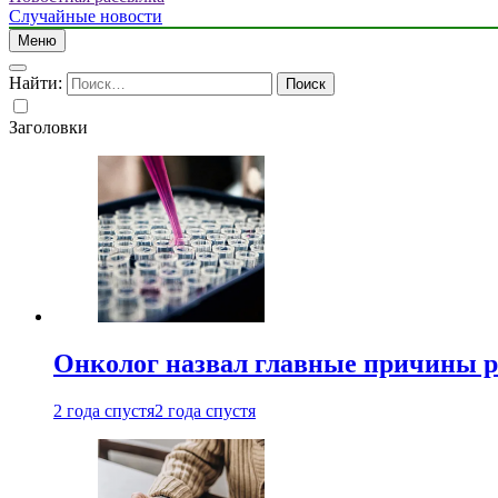
Случайные новости
Меню
Найти:
Заголовки
Онколог назвал главные причины р
2 года спустя
2 года спустя