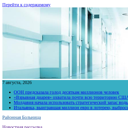
Перейти к содержимому
7 августа, 2026
ООН предсказала голод десяткам миллионов человек
«Взрывная диарея» охватила почти всю территорию СШ
Молдавия начала использовать стратегический запас воды
Итальянка, выигравшая миллион евро в лотерею, выброс
Районная Больница
Новостная рассылка