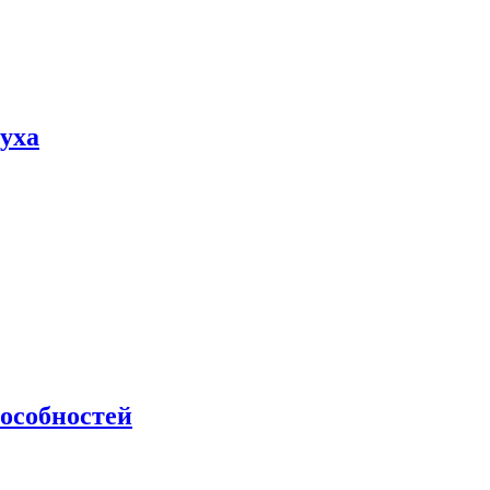
пуха
особностей