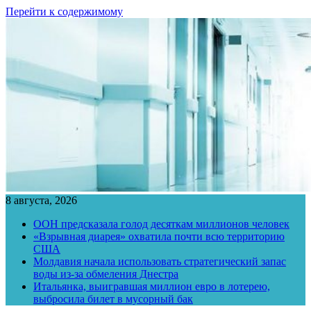
Перейти к содержимому
8 августа, 2026
ООН предсказала голод десяткам миллионов человек
«Взрывная диарея» охватила почти всю территорию
США
Молдавия начала использовать стратегический запас
воды из-за обмеления Днестра
Итальянка, выигравшая миллион евро в лотерею,
выбросила билет в мусорный бак