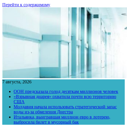
Перейти к содержимому
7 августа, 2026
ООН предсказала голод десяткам миллионов человек
«Взрывная диарея» охватила почти всю территорию
США
Молдавия начала использовать стратегический запас
воды из-за обмеления Днестра
Итальянка, выигравшая миллион евро в лотерею,
выбросила билет в мусорный бак