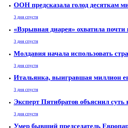
ООН предсказала голод десяткам м
3 дня спустя
«Взрывная диарея» охватила почт
3 дня спустя
Молдавия начала использовать стра
3 дня спустя
Итальянка, выигравшая миллион ев
3 дня спустя
Эксперт Пятибратов объяснил суть
3 дня спустя
Умер бывший председатель Европа