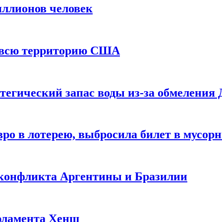
иллионов человек
и всю территорию США
тегический запас воды из-за обмеления 
ро в лотерею, выбросила билет в мусор
 конфликта Аргентины и Бразилии
рламента Хенш