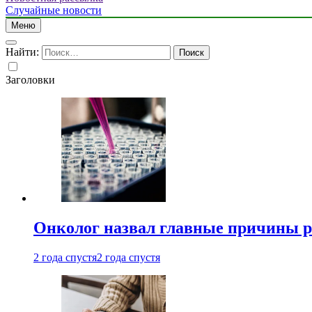
Случайные новости
Меню
Найти:
Заголовки
Онколог назвал главные причины р
2 года спустя
2 года спустя