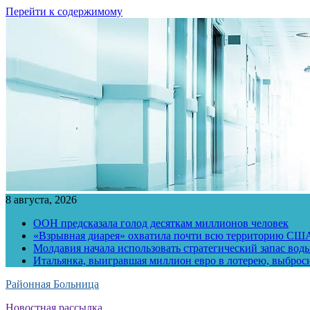
Перейти к содержимому
8 августа, 2026
ООН предсказала голод десяткам миллионов человек
«Взрывная диарея» охватила почти всю территорию СШ
Молдавия начала использовать стратегический запас воды
Итальянка, выигравшая миллион евро в лотерею, выброс
Районная Больница
Новостная рассылка