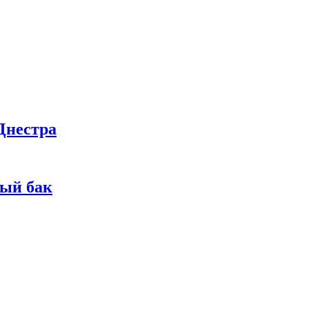
Днестра
ный бак