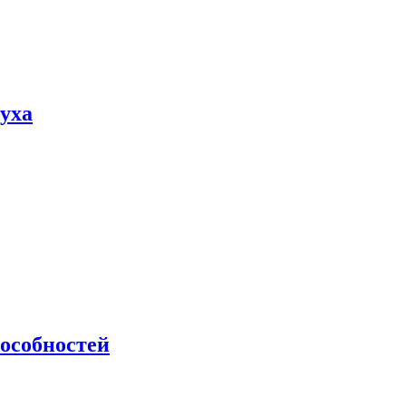
пуха
особностей