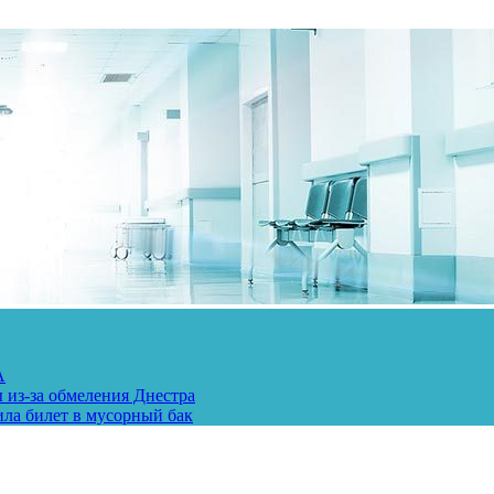
А
 из-за обмеления Днестра
ила билет в мусорный бак