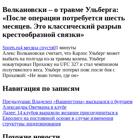
Волкановски – о травме Ульберга:
«После операции потребуется шесть
месяцев. Это классический разрыв
крестообразной связки»
Sports.ru
4 месяца спустя
0
1 минуты
Алекс Волкановски считает, что Карлос Ульберг может
выбыть на полгода из-за травмы колена. Ульберг
нокаутировал Прохазку на UFC 327 и стал чемпионом
полутяжелого веса. Ульберг потерял пояс после боя с
Прохазкой: «Не знаю точно, где он»
Навигация по записям
Предыдущая:
Владелец «Вашингтона» высказался о будущем
Александра Овечкина в клубе
Далее:
14 клубов выразили желание присоединиться к
Евролиге на постоянной основе в случае изменения
структуры лицензирования
Похожие новости