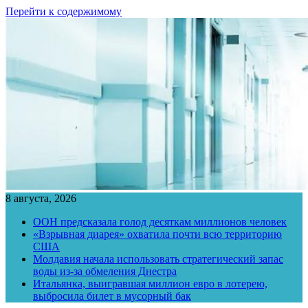
Перейти к содержимому
8 августа, 2026
ООН предсказала голод десяткам миллионов человек
«Взрывная диарея» охватила почти всю территорию
США
Молдавия начала использовать стратегический запас
воды из-за обмеления Днестра
Итальянка, выигравшая миллион евро в лотерею,
выбросила билет в мусорный бак