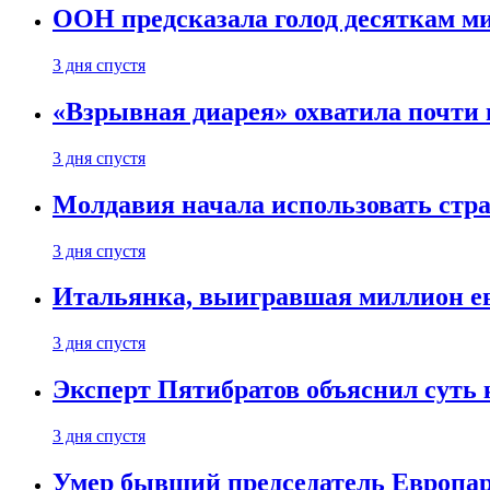
ООН предсказала голод десяткам м
3 дня спустя
«Взрывная диарея» охватила почт
3 дня спустя
Молдавия начала использовать стра
3 дня спустя
Итальянка, выигравшая миллион ев
3 дня спустя
Эксперт Пятибратов объяснил суть
3 дня спустя
Умер бывший председатель Европа