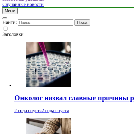
Случайные новости
Меню
Найти:
Заголовки
Онколог назвал главные причины р
2 года спустя
2 года спустя