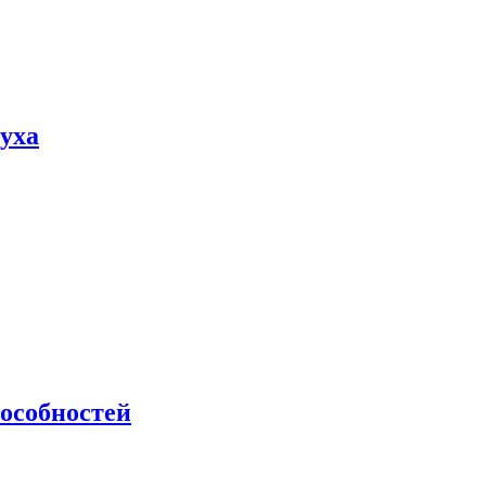
пуха
особностей