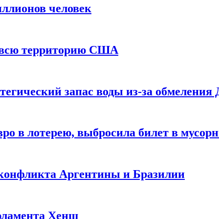
иллионов человек
и всю территорию США
тегический запас воды из-за обмеления 
ро в лотерею, выбросила билет в мусор
 конфликта Аргентины и Бразилии
рламента Хенш