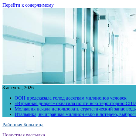
Перейти к содержимому
8 августа, 2026
ООН предсказала голод десяткам миллионов человек
«Взрывная диарея» охватила почти всю территорию СШ
Молдавия начала использовать стратегический запас воды
Итальянка, выигравшая миллион евро в лотерею, выброс
Районная Больница
Новостная рассылка