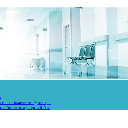
А
 из-за обмеления Днестра
ила билет в мусорный бак