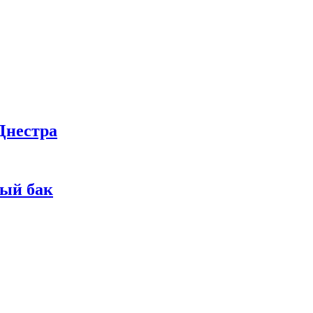
Днестра
ный бак