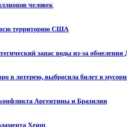
иллионов человек
и всю территорию США
тегический запас воды из-за обмеления 
ро в лотерею, выбросила билет в мусор
 конфликта Аргентины и Бразилии
рламента Хенш