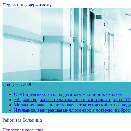
Перейти к содержимому
7 августа, 2026
ООН предсказала голод десяткам миллионов человек
«Взрывная диарея» охватила почти всю территорию СШ
Молдавия начала использовать стратегический запас воды
Итальянка, выигравшая миллион евро в лотерею, выброс
Районная Больница
Новостная рассылка