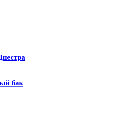
Днестра
ный бак