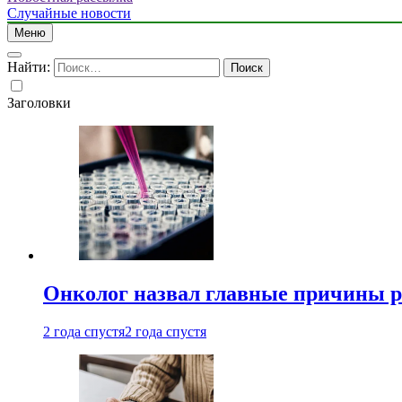
Случайные новости
Меню
Найти:
Заголовки
Онколог назвал главные причины р
2 года спустя
2 года спустя