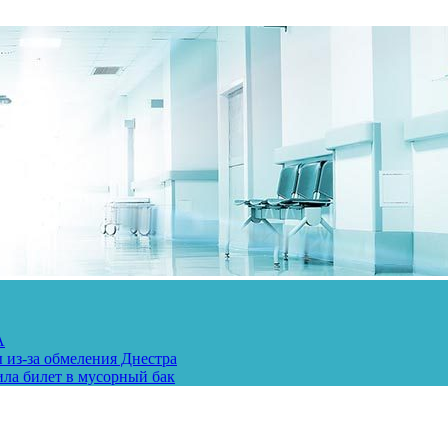
А
 из-за обмеления Днестра
ила билет в мусорный бак