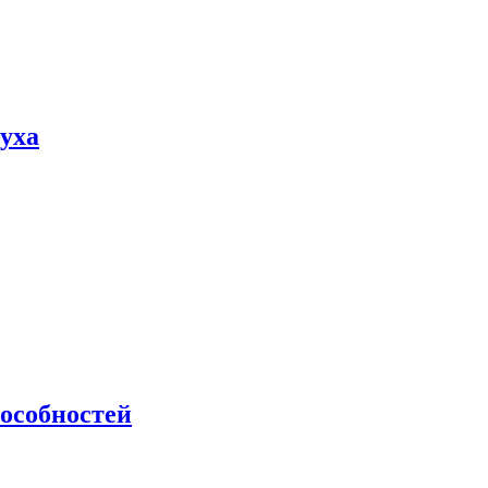
пуха
особностей