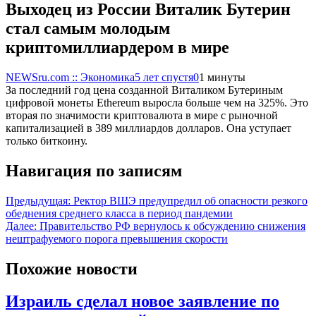
Выходец из России Виталик Бутерин
стал самым молодым
криптомиллиардером в мире
NEWSru.com :: Экономика
5 лет спустя
0
1 минуты
За последний год цена созданной Виталиком Бутериным
цифровой монеты Ethereum выросла больше чем на 325%. Это
вторая по значимости криптовалюта в мире с рыночной
капитализацией в 389 миллиардов долларов. Она уступает
только биткоину.
Навигация по записям
Предыдущая:
Ректор ВШЭ предупредил об опасности резкого
обеднения среднего класса в период пандемии
Далее:
Правительство РФ вернулось к обсуждению снижения
нештрафуемого порога превышения скорости
Похожие новости
Израиль сделал новое заявление по