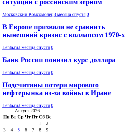
ситуации с российским зерном
Московский Комсомолец
3 месяца спустя
0
В Европе призвали не сравнить
нынешний кризис с коллапсом 1970-х
Lenta.ru
3 месяца спустя
0
Банк России понизил курс доллара
Lenta.ru
3 месяца спустя
0
Подсчитаны потери мирового
нефтерынка из-за войны в Иране
Lenta.ru
3 месяца спустя
0
Август 2026
Пн
Вт
Ср
Чт
Пт
Сб
Вс
1
2
3
4
5
6
7
8
9