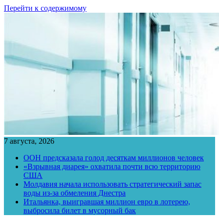
Перейти к содержимому
7 августа, 2026
ООН предсказала голод десяткам миллионов человек
«Взрывная диарея» охватила почти всю территорию
США
Молдавия начала использовать стратегический запас
воды из-за обмеления Днестра
Итальянка, выигравшая миллион евро в лотерею,
выбросила билет в мусорный бак