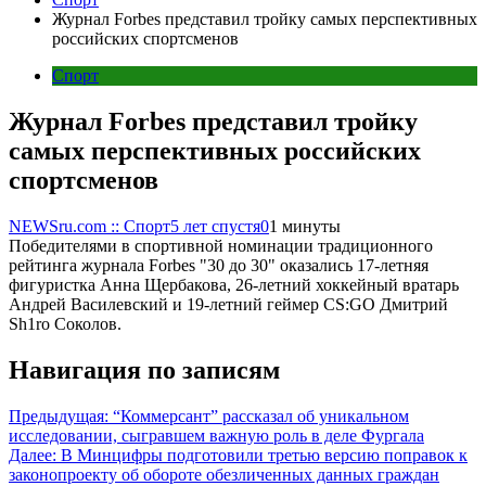
Журнал Forbes представил тройку самых перспективных
российских спортсменов
Спорт
Журнал Forbes представил тройку
самых перспективных российских
спортсменов
NEWSru.com :: Спорт
5 лет спустя
0
1 минуты
Победителями в спортивной номинации традиционного
рейтинга журнала Forbes "30 до 30" оказались 17-летняя
фигуристка Анна Щербакова, 26-летний хоккейный вратарь
Андрей Василевский и 19-летний геймер CS:GO Дмитрий
Sh1ro Соколов.
Навигация по записям
Предыдущая:
“Коммерсант” рассказал об уникальном
исследовании, сыгравшем важную роль в деле Фургала
Далее:
В Минцифры подготовили третью версию поправок к
законопроекту об обороте обезличенных данных граждан