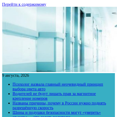
Перейти к содержимому
9 августа, 2026
Психолог назвала главный неочевидный принцип
выбора цвета авто
Водителей не будут лишать прав за магнитное
крепление номеров
Названы причины, почему в России нужно поднять
разрешённую скорость
Шины и подушки безопасности могут «умереть»