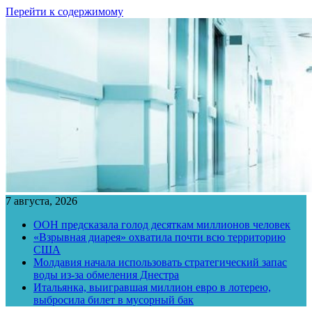
Перейти к содержимому
7 августа, 2026
ООН предсказала голод десяткам миллионов человек
«Взрывная диарея» охватила почти всю территорию
США
Молдавия начала использовать стратегический запас
воды из-за обмеления Днестра
Итальянка, выигравшая миллион евро в лотерею,
выбросила билет в мусорный бак