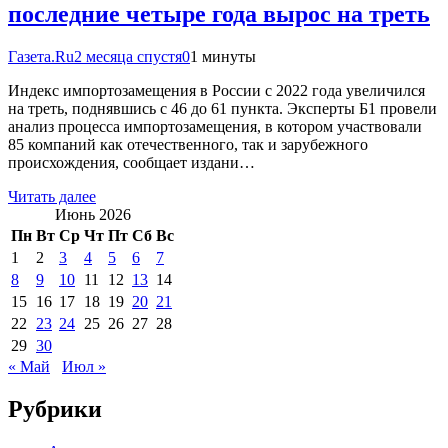
последние четыре года вырос на треть
Газета.Ru
2 месяца спустя
0
1 минуты
Индекс импортозамещения в России с 2022 года увеличился
на треть, поднявшись с 46 до 61 пункта. Эксперты Б1 провели
анализ процесса импортозамещения, в котором участвовали
85 компаний как отечественного, так и зарубежного
происхождения, сообщает издани…
Читать далее
Июнь 2026
Пн
Вт
Ср
Чт
Пт
Сб
Вс
1
2
3
4
5
6
7
8
9
10
11
12
13
14
15
16
17
18
19
20
21
22
23
24
25
26
27
28
29
30
« Май
Июл »
Рубрики