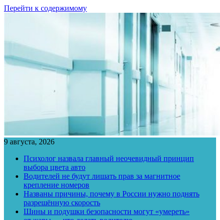
Перейти к содержимому
9 августа, 2026
Психолог назвала главный неочевидный принцип
выбора цвета авто
Водителей не будут лишать прав за магнитное
крепление номеров
Названы причины, почему в России нужно поднять
разрешённую скорость
Шины и подушки безопасности могут «умереть»