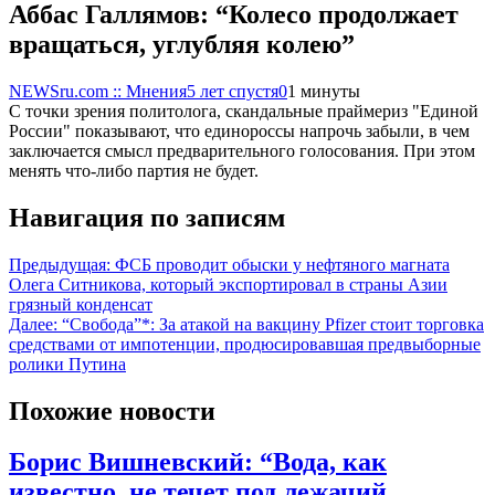
Аббас Галлямов: “Колесо продолжает
вращаться, углубляя колею”
NEWSru.com :: Мнения
5 лет спустя
0
1 минуты
С точки зрения политолога, скандальные праймериз "Единой
России" показывают, что единороссы напрочь забыли, в чем
заключается смысл предварительного голосования. При этом
менять что-либо партия не будет.
Навигация по записям
Предыдущая:
ФСБ проводит обыски у нефтяного магната
Олега Ситникова, который экспортировал в страны Азии
грязный конденсат
Далее:
“Свобода”*: За атакой на вакцину Pfizer стоит торговка
средствами от импотенции, продюсировавшая предвыборные
ролики Путина
Похожие новости
Борис Вишневский: “Вода, как
известно, не течет под лежачий