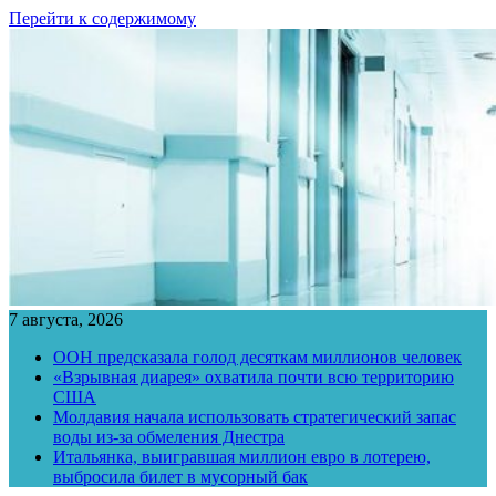
Перейти к содержимому
7 августа, 2026
ООН предсказала голод десяткам миллионов человек
«Взрывная диарея» охватила почти всю территорию
США
Молдавия начала использовать стратегический запас
воды из-за обмеления Днестра
Итальянка, выигравшая миллион евро в лотерею,
выбросила билет в мусорный бак