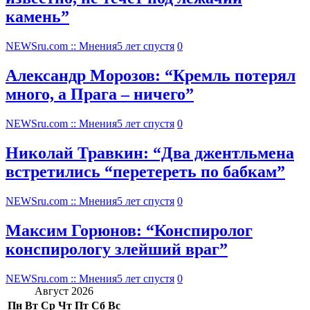
камень”
NEWSru.com :: Мнения
5 лет спустя
0
Александр Морозов: “Кремль потерял
много, а Прага – ничего”
NEWSru.com :: Мнения
5 лет спустя
0
Николай Травкин: “Два джентльмена
встретились “перетереть по бабкам”
NEWSru.com :: Мнения
5 лет спустя
0
Максим Горюнов: “Конспиролог
конспирологу злейший враг”
NEWSru.com :: Мнения
5 лет спустя
0
Август 2026
Пн
Вт
Ср
Чт
Пт
Сб
Вс