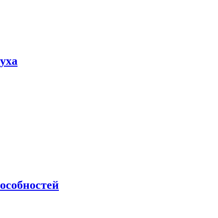
пуха
особностей