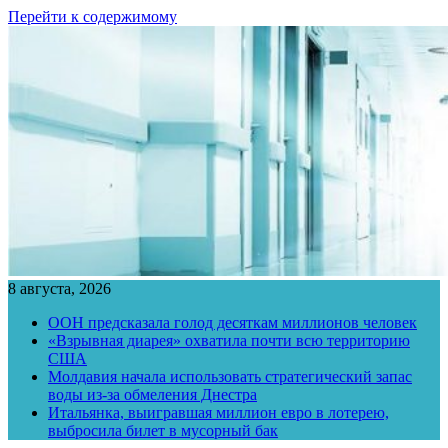
Перейти к содержимому
8 августа, 2026
ООН предсказала голод десяткам миллионов человек
«Взрывная диарея» охватила почти всю территорию
США
Молдавия начала использовать стратегический запас
воды из-за обмеления Днестра
Итальянка, выигравшая миллион евро в лотерею,
выбросила билет в мусорный бак