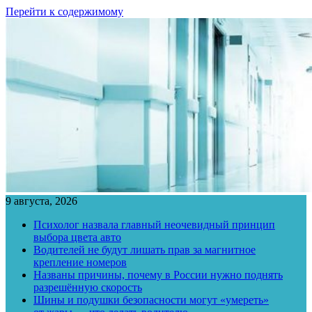
Перейти к содержимому
9 августа, 2026
Психолог назвала главный неочевидный принцип
выбора цвета авто
Водителей не будут лишать прав за магнитное
крепление номеров
Названы причины, почему в России нужно поднять
разрешённую скорость
Шины и подушки безопасности могут «умереть»