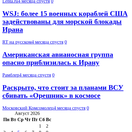
Lenta.ru
4 месяца спустя
0
WSJ: более 15 военных кораблей США
задействованы для морской блокады
Ирана
RT на русском
4 месяца спустя
0
Американская авианосная группа
опасно приблизилась к Ирану
Рамблер
4 месяца спустя
0
Раскрыто, что стоит за планами ВСУ
сбивать «Орешник» в космосе
Московский Комсомолец
4 месяца спустя
0
Август 2026
Пн
Вт
Ср
Чт
Пт
Сб
Вс
1
2