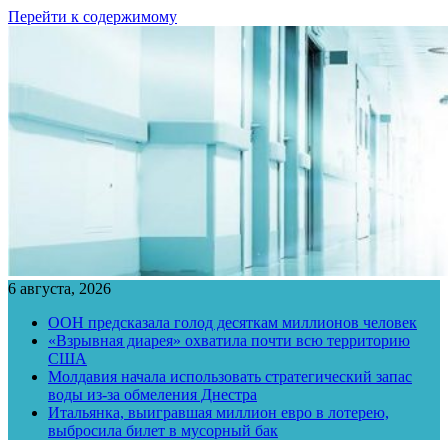
Перейти к содержимому
6 августа, 2026
ООН предсказала голод десяткам миллионов человек
«Взрывная диарея» охватила почти всю территорию
США
Молдавия начала использовать стратегический запас
воды из-за обмеления Днестра
Итальянка, выигравшая миллион евро в лотерею,
выбросила билет в мусорный бак