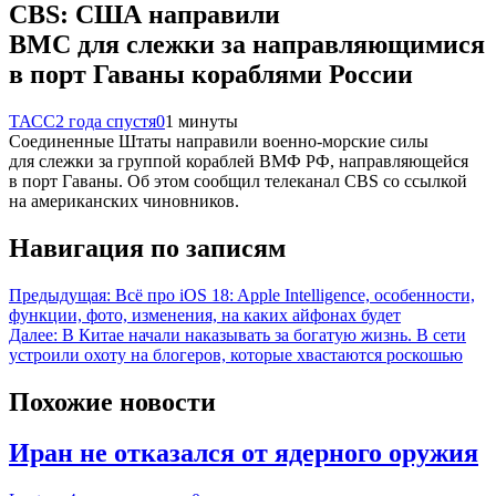
CBS: США направили
ВМС для слежки за направляющимися
в порт Гаваны кораблями России
ТАСС
2 года спустя
0
1 минуты
Соединенные Штаты направили военно-морские силы
для слежки за группой кораблей ВМФ РФ, направляющейся
в порт Гаваны. Об этом сообщил телеканал CBS со ссылкой
на американских чиновников.
Навигация по записям
Предыдущая:
Всё про iOS 18: Apple Intelligence, особенности,
функции, фото, изменения, на каких айфонах будет
Далее:
В Китае начали наказывать за богатую жизнь. В сети
устроили охоту на блогеров, которые хвастаются роскошью
Похожие новости
Иран не отказался от ядерного оружия