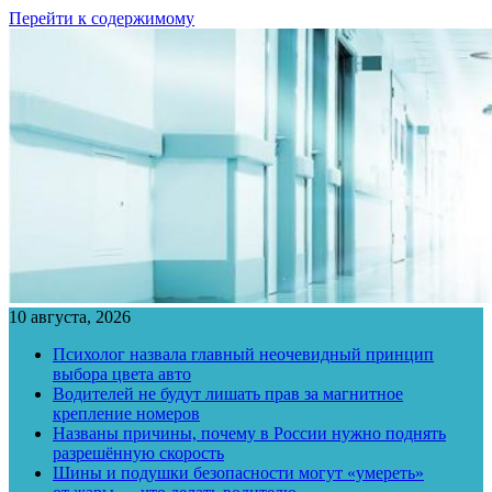
Перейти к содержимому
10 августа, 2026
Психолог назвала главный неочевидный принцип
выбора цвета авто
Водителей не будут лишать прав за магнитное
крепление номеров
Названы причины, почему в России нужно поднять
разрешённую скорость
Шины и подушки безопасности могут «умереть»