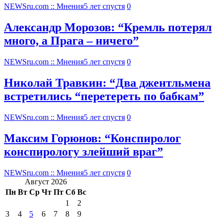
NEWSru.com :: Мнения
5 лет спустя
0
Александр Морозов: “Кремль потерял
много, а Прага – ничего”
NEWSru.com :: Мнения
5 лет спустя
0
Николай Травкин: “Два джентльмена
встретились “перетереть по бабкам”
NEWSru.com :: Мнения
5 лет спустя
0
Максим Горюнов: “Конспиролог
конспирологу злейший враг”
NEWSru.com :: Мнения
5 лет спустя
0
Август 2026
Пн
Вт
Ср
Чт
Пт
Сб
Вс
1
2
3
4
5
6
7
8
9