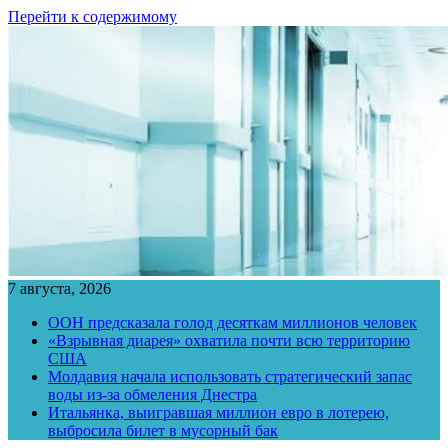
Перейти к содержимому
7 августа, 2026
ООН предсказала голод десяткам миллионов человек
«Взрывная диарея» охватила почти всю территорию
США
Молдавия начала использовать стратегический запас
воды из-за обмеления Днестра
Итальянка, выигравшая миллион евро в лотерею,
выбросила билет в мусорный бак