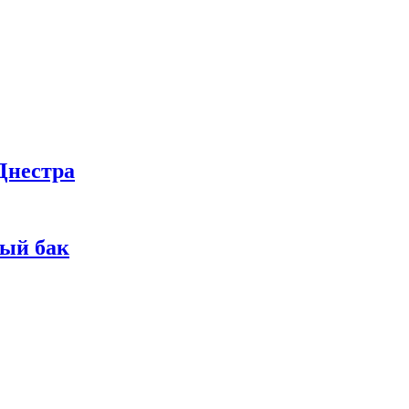
Днестра
ный бак