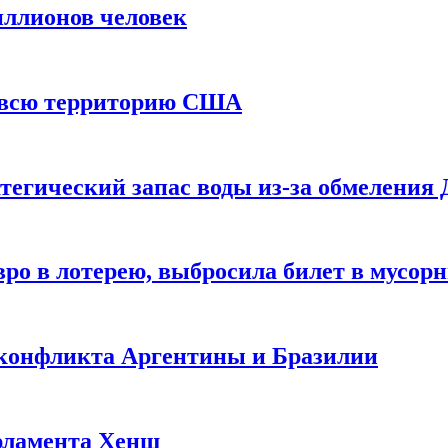
иллионов человек
и всю территорию США
тегический запас воды из-за обмеления 
ро в лотерею, выбросила билет в мусор
 конфликта Аргентины и Бразилии
рламента Хенш