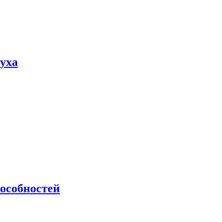
пуха
особностей