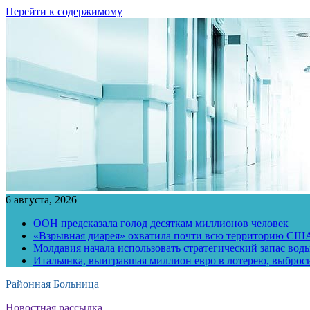
Перейти к содержимому
6 августа, 2026
ООН предсказала голод десяткам миллионов человек
«Взрывная диарея» охватила почти всю территорию СШ
Молдавия начала использовать стратегический запас воды
Итальянка, выигравшая миллион евро в лотерею, выброс
Районная Больница
Новостная рассылка