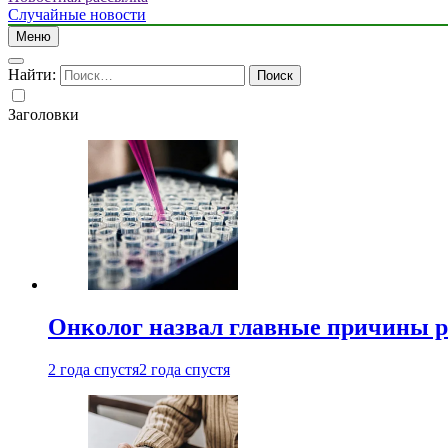
Случайные новости
Меню
Найти:
Заголовки
Онколог назвал главные причины р
2 года спустя
2 года спустя