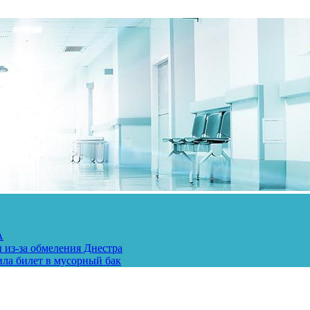
А
 из-за обмеления Днестра
ила билет в мусорный бак