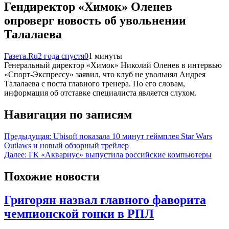
Гендиректор «Химок» Оленев
опроверг новость об увольнении
Талалаева
Газета.Ru
2 года спустя
0
1 минуты
Генеральный директор «Химок» Николай Оленев в интервью
«Спорт-Экспрессу» заявил, что клуб не увольнял Андрея
Талалаева с поста главного тренера. По его словам,
информация об отставке специалиста является слухом.
Навигация по записям
Предыдущая:
Ubisoft показала 10 минут геймплея Star Wars
Outlaws и новый обзорный трейлер
Далее:
ГК «Аквариус» выпустила российские компьютеры
Похожие новости
Григорян назвал главного фаворита
чемпионской гонки в РПЛ