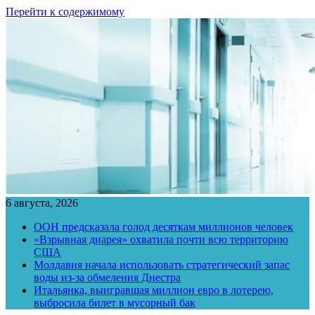
Перейти к содержимому
6 августа, 2026
ООН предсказала голод десяткам миллионов человек
«Взрывная диарея» охватила почти всю территорию
США
Молдавия начала использовать стратегический запас
воды из-за обмеления Днестра
Итальянка, выигравшая миллион евро в лотерею,
выбросила билет в мусорный бак