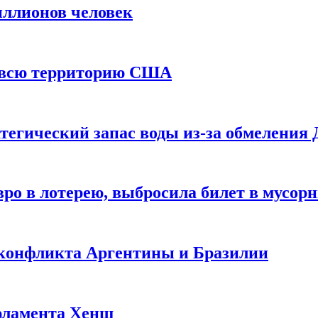
иллионов человек
и всю территорию США
тегический запас воды из-за обмеления 
ро в лотерею, выбросила билет в мусор
 конфликта Аргентины и Бразилии
рламента Хенш