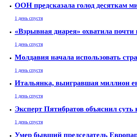
ООН предсказала голод десяткам м
1 день спустя
«Взрывная диарея» охватила почт
1 день спустя
Молдавия начала использовать стра
1 день спустя
Итальянка, выигравшая миллион ев
1 день спустя
Эксперт Пятибратов объяснил суть
1 день спустя
Умер бывший председатель Европа