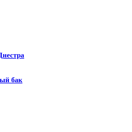
Днестра
ный бак