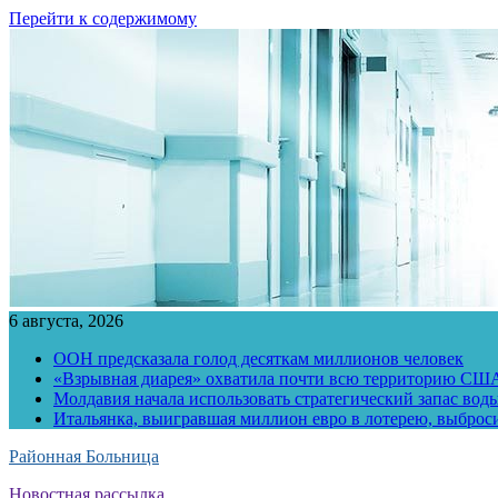
Перейти к содержимому
6 августа, 2026
ООН предсказала голод десяткам миллионов человек
«Взрывная диарея» охватила почти всю территорию СШ
Молдавия начала использовать стратегический запас воды
Итальянка, выигравшая миллион евро в лотерею, выброс
Районная Больница
Новостная рассылка