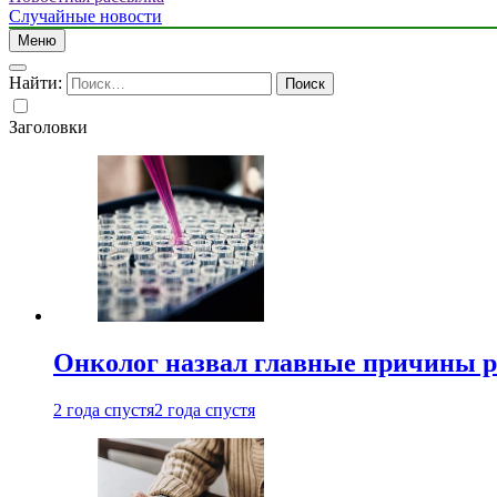
Случайные новости
Меню
Найти:
Заголовки
Онколог назвал главные причины р
2 года спустя
2 года спустя