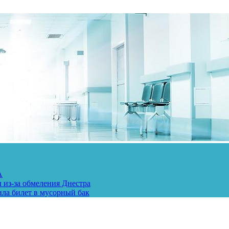
А
 из-за обмеления Днестра
ила билет в мусорный бак