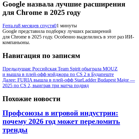
Google назвала лучшие расширения
для Chrome в 2025 году
Ferra.ru
8 месяцев спустя
0
1 минуты
Google представила подборку лучших расширений
для Chrome в 2025 году. Особенно выделились в этот раз ИИ-
компаньоны.
Навигация по записям
Предыдущая:
Российская Team Spirit обыграла MOUZ
и вышла в плей-офф мэйджора по CS 2 в Будапеште
Далее:
FURIA вышла в плей-офф StarLadder Budapest Major —
2025 по CS 2, выиграв три матча подряд
Похожие новости
Профсоюзы в игровой индустрии:
почему 2026 год может переломить
тренды