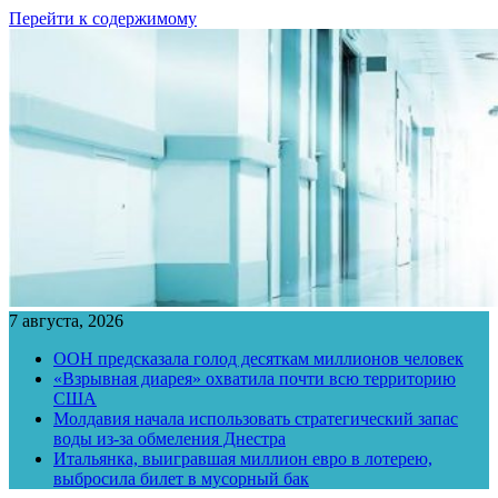
Перейти к содержимому
7 августа, 2026
ООН предсказала голод десяткам миллионов человек
«Взрывная диарея» охватила почти всю территорию
США
Молдавия начала использовать стратегический запас
воды из-за обмеления Днестра
Итальянка, выигравшая миллион евро в лотерею,
выбросила билет в мусорный бак