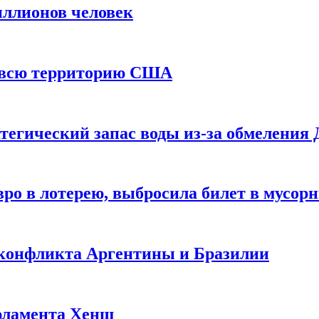
иллионов человек
и всю территорию США
тегический запас воды из-за обмеления 
ро в лотерею, выбросила билет в мусор
 конфликта Аргентины и Бразилии
рламента Хенш