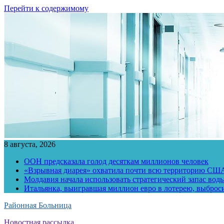
Перейти к содержимому
8 августа, 2026
ООН предсказала голод десяткам миллионов человек
«Взрывная диарея» охватила почти всю территорию СШ
Молдавия начала использовать стратегический запас воды
Итальянка, выигравшая миллион евро в лотерею, выброс
Районная Больница
Новостная рассылка