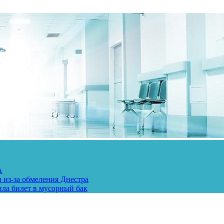
А
 из-за обмеления Днестра
ила билет в мусорный бак