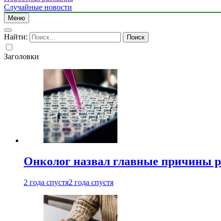
Случайные новости
Меню
Найти:
Заголовки
Онколог назвал главные причины р
2 года спустя
2 года спустя