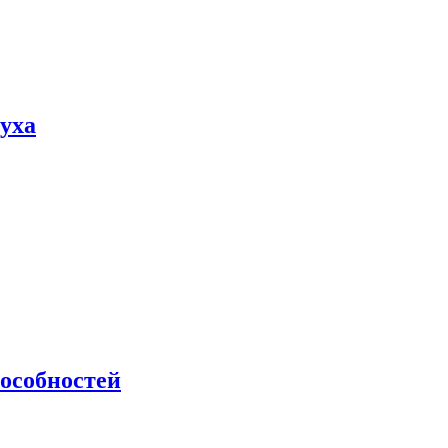
пуха
особностей