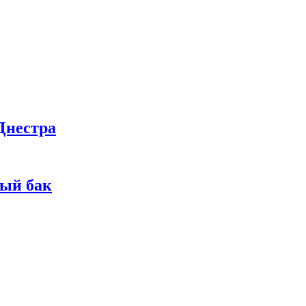
Днестра
ный бак