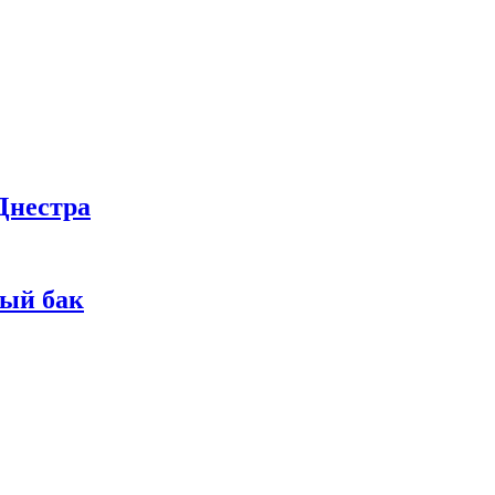
Днестра
ный бак