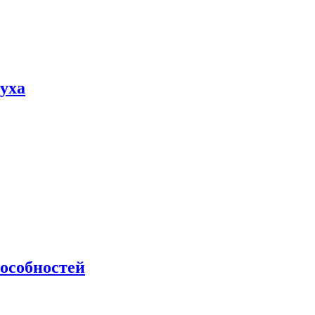
пуха
особностей