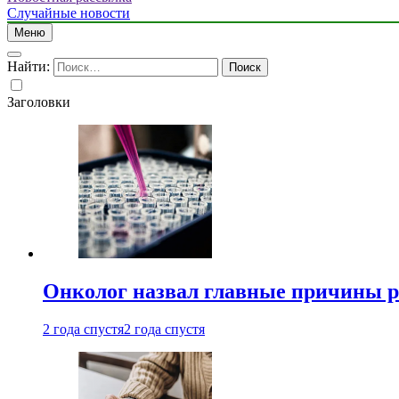
Случайные новости
Меню
Найти:
Заголовки
Онколог назвал главные причины р
2 года спустя
2 года спустя