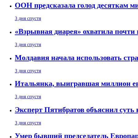
ООН предсказала голод десяткам м
3 дня спустя
«Взрывная диарея» охватила почт
3 дня спустя
Молдавия начала использовать стра
3 дня спустя
Итальянка, выигравшая миллион ев
3 дня спустя
Эксперт Пятибратов объяснил суть
3 дня спустя
Умер бывший председатель Европа