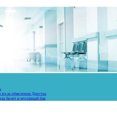
А
 из-за обмеления Днестра
ила билет в мусорный бак