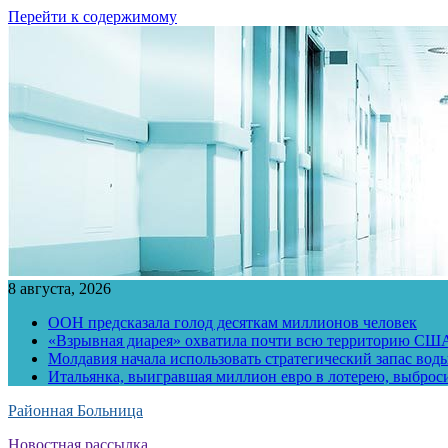
Перейти к содержимому
8 августа, 2026
ООН предсказала голод десяткам миллионов человек
«Взрывная диарея» охватила почти всю территорию СШ
Молдавия начала использовать стратегический запас воды
Итальянка, выигравшая миллион евро в лотерею, выброс
Районная Больница
Новостная рассылка