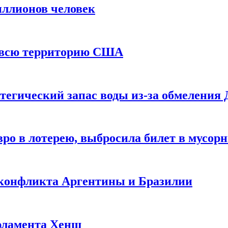
иллионов человек
и всю территорию США
тегический запас воды из-за обмеления 
ро в лотерею, выбросила билет в мусор
 конфликта Аргентины и Бразилии
рламента Хенш