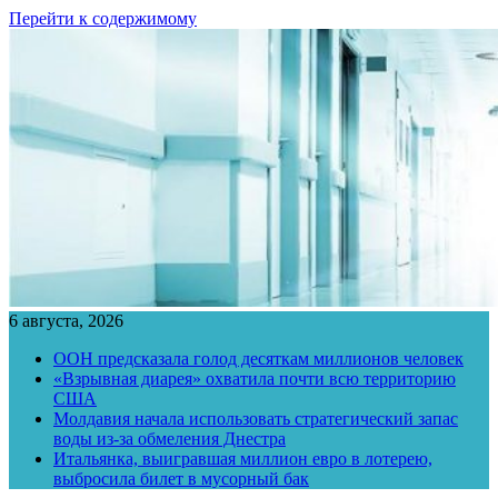
Перейти к содержимому
6 августа, 2026
ООН предсказала голод десяткам миллионов человек
«Взрывная диарея» охватила почти всю территорию
США
Молдавия начала использовать стратегический запас
воды из-за обмеления Днестра
Итальянка, выигравшая миллион евро в лотерею,
выбросила билет в мусорный бак