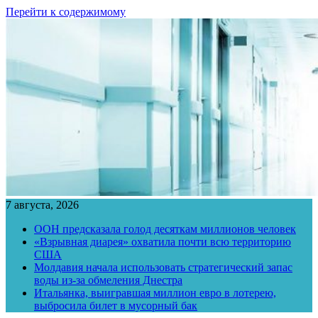
Перейти к содержимому
7 августа, 2026
ООН предсказала голод десяткам миллионов человек
«Взрывная диарея» охватила почти всю территорию
США
Молдавия начала использовать стратегический запас
воды из-за обмеления Днестра
Итальянка, выигравшая миллион евро в лотерею,
выбросила билет в мусорный бак