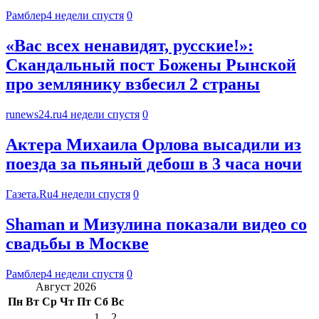
Рамблер
4 недели спустя
0
«Вас всех ненавидят, русские!»:
Скандальный пост Божены Рынской
про землянику взбесил 2 страны
runews24.ru
4 недели спустя
0
Актера Михаила Орлова высадили из
поезда за пьяный дебош в 3 часа ночи
Газета.Ru
4 недели спустя
0
Shaman и Мизулина показали видео со
свадьбы в Москве
Рамблер
4 недели спустя
0
Август 2026
Пн
Вт
Ср
Чт
Пт
Сб
Вс
1
2