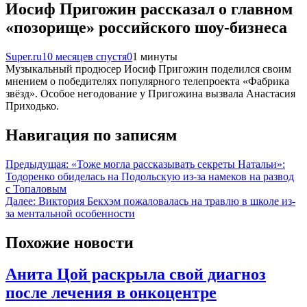
Иосиф Пригожин рассказал о главном
«позорище» российского шоу-бизнеса
Super.ru
10 месяцев спустя
0
1 минуты
Музыкальный продюсер Иосиф Пригожин поделился своим
мнением о победителях популярного телепроекта «Фабрика
звёзд». Особое негодование у Пригожина вызвала Анастасия
Приходько.
Навигация по записям
Предыдущая:
«Тоже могла рассказывать секреты Натальи»:
Тодоренко обиделась на Подольскую из-за намеков на развод
с Топаловым
Далее:
Виктория Бекхэм пожаловалась на травлю в школе из-
за ментальной особенности
Похожие новости
Анита Цой раскрыла свой диагноз
после лечения в онкоцентре