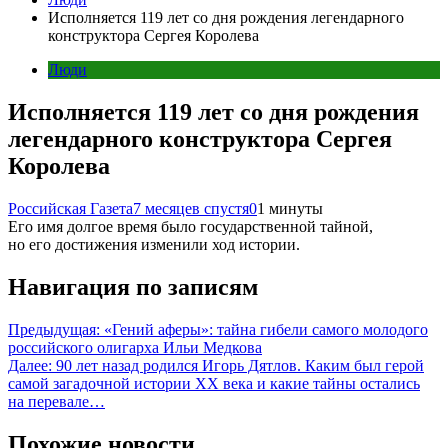
Исполняется 119 лет со дня рождения легендарного
конструктора Сергея Королева
Люди
Исполняется 119 лет со дня рождения
легендарного конструктора Сергея
Королева
Российская Газета
7 месяцев спустя
0
1 минуты
Его имя долгое время было государственной тайной,
но его достижения изменили ход истории.
Навигация по записям
Предыдущая:
«Гений аферы»: тайна гибели самого молодого
российского олигарха Ильи Медкова
Далее:
90 лет назад родился Игорь Дятлов. Каким был герой
самой загадочной истории ХХ века и какие тайны остались
на перевале…
Похожие новости