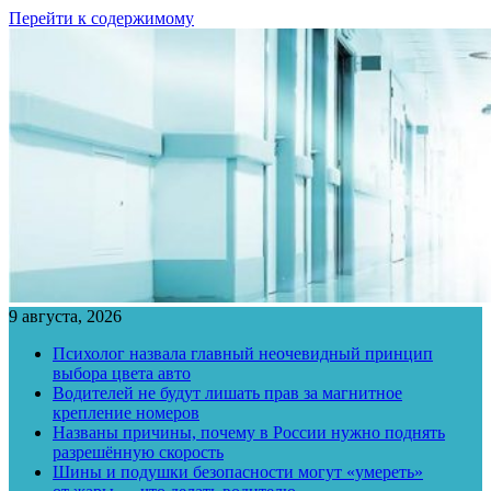
Перейти к содержимому
9 августа, 2026
Психолог назвала главный неочевидный принцип
выбора цвета авто
Водителей не будут лишать прав за магнитное
крепление номеров
Названы причины, почему в России нужно поднять
разрешённую скорость
Шины и подушки безопасности могут «умереть»