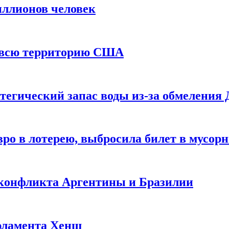
иллионов человек
и всю территорию США
тегический запас воды из-за обмеления 
ро в лотерею, выбросила билет в мусор
 конфликта Аргентины и Бразилии
рламента Хенш