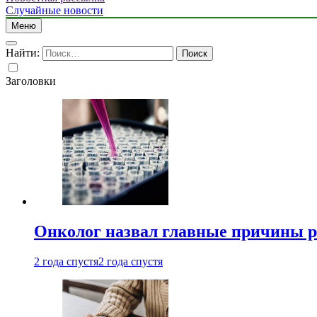
Случайные новости
Меню
Найти:
Заголовки
Онколог назвал главные причины р
2 года спустя
2 года спустя