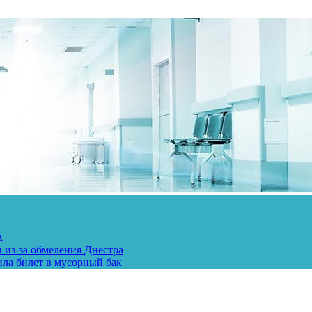
А
 из-за обмеления Днестра
ила билет в мусорный бак