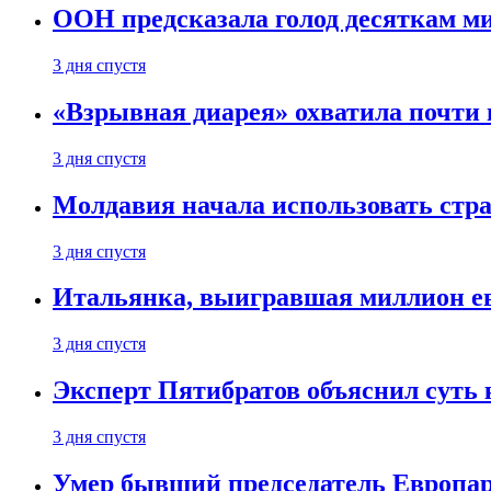
ООН предсказала голод десяткам м
3 дня спустя
«Взрывная диарея» охватила почт
3 дня спустя
Молдавия начала использовать стра
3 дня спустя
Итальянка, выигравшая миллион ев
3 дня спустя
Эксперт Пятибратов объяснил суть
3 дня спустя
Умер бывший председатель Европа