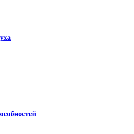
пуха
особностей