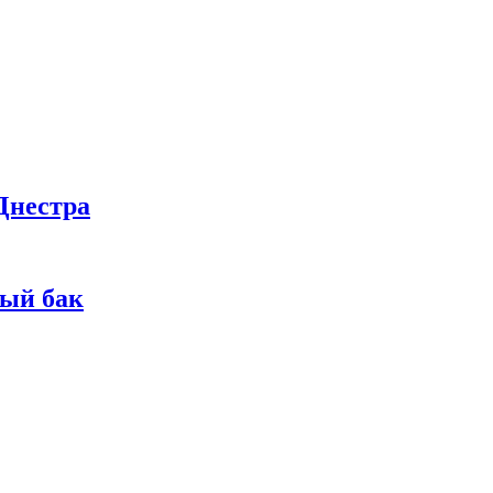
Днестра
ный бак