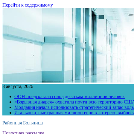
Перейти к содержимому
8 августа, 2026
ООН предсказала голод десяткам миллионов человек
«Взрывная диарея» охватила почти всю территорию СШ
Молдавия начала использовать стратегический запас воды
Итальянка, выигравшая миллион евро в лотерею, выброс
Районная Больница
Новостная рассылка