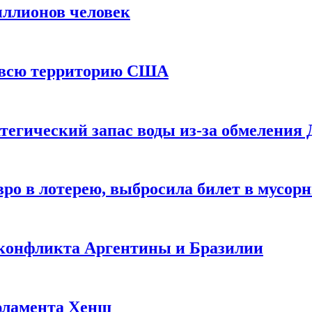
иллионов человек
и всю территорию США
тегический запас воды из-за обмеления 
ро в лотерею, выбросила билет в мусор
 конфликта Аргентины и Бразилии
рламента Хенш