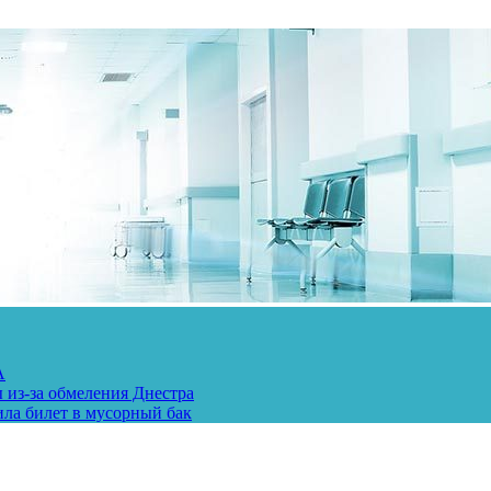
А
 из-за обмеления Днестра
ила билет в мусорный бак