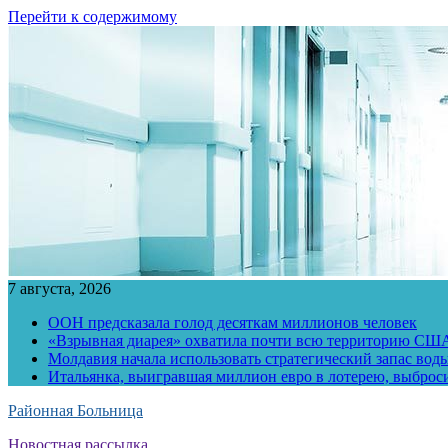
Перейти к содержимому
7 августа, 2026
ООН предсказала голод десяткам миллионов человек
«Взрывная диарея» охватила почти всю территорию СШ
Молдавия начала использовать стратегический запас воды
Итальянка, выигравшая миллион евро в лотерею, выброс
Районная Больница
Новостная рассылка