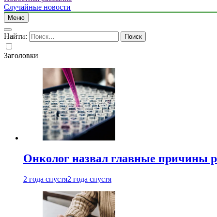
Случайные новости
Меню
Найти:
Заголовки
Онколог назвал главные причины р
2 года спустя
2 года спустя