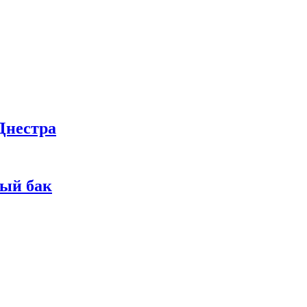
Днестра
ный бак