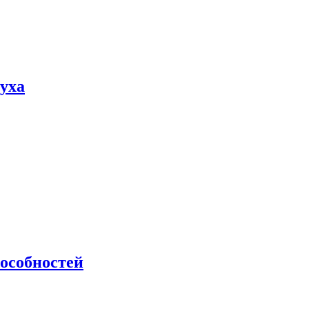
пуха
особностей