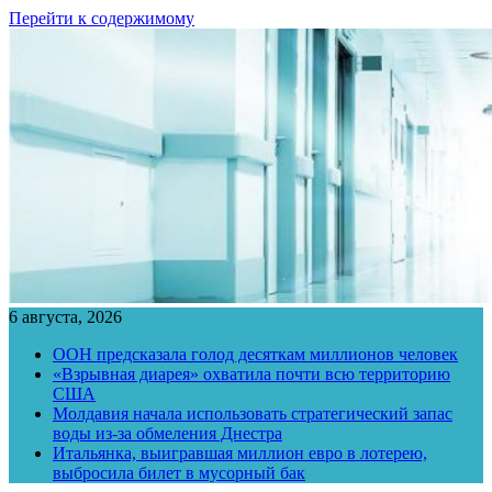
Перейти к содержимому
6 августа, 2026
ООН предсказала голод десяткам миллионов человек
«Взрывная диарея» охватила почти всю территорию
США
Молдавия начала использовать стратегический запас
воды из-за обмеления Днестра
Итальянка, выигравшая миллион евро в лотерею,
выбросила билет в мусорный бак