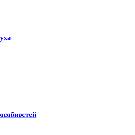
пуха
особностей