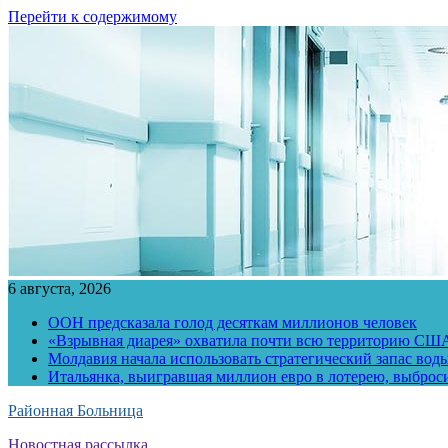
Перейти к содержимому
6 августа, 2026
ООН предсказала голод десяткам миллионов человек
«Взрывная диарея» охватила почти всю территорию СШ
Молдавия начала использовать стратегический запас воды
Итальянка, выигравшая миллион евро в лотерею, выброс
Районная Больница
Новостная рассылка