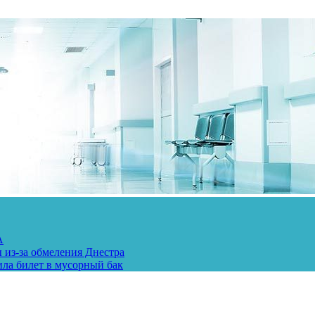
А
 из-за обмеления Днестра
ила билет в мусорный бак