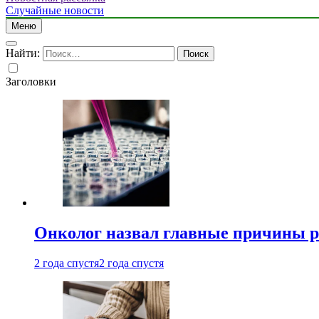
Случайные новости
Меню
Найти:
Заголовки
Онколог назвал главные причины р
2 года спустя
2 года спустя