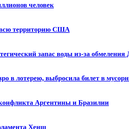
иллионов человек
и всю территорию США
тегический запас воды из-за обмеления 
ро в лотерею, выбросила билет в мусор
 конфликта Аргентины и Бразилии
рламента Хенш