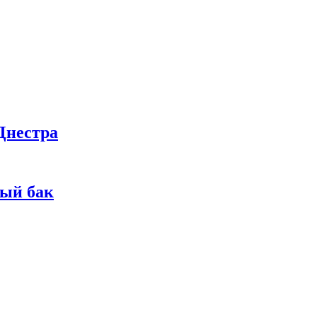
Днестра
ный бак