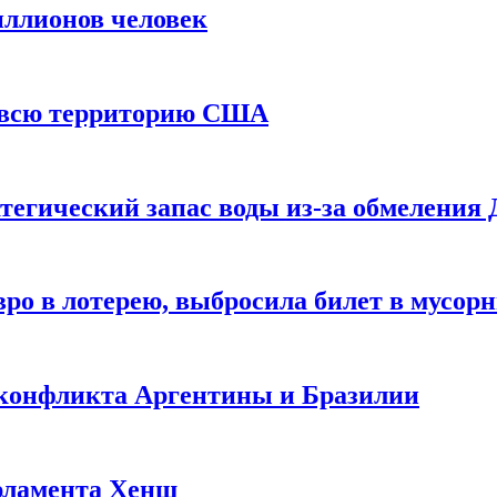
иллионов человек
и всю территорию США
тегический запас воды из-за обмеления 
ро в лотерею, выбросила билет в мусор
 конфликта Аргентины и Бразилии
рламента Хенш