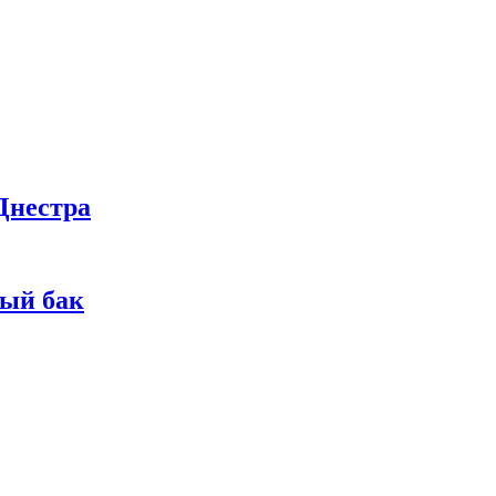
Днестра
ный бак