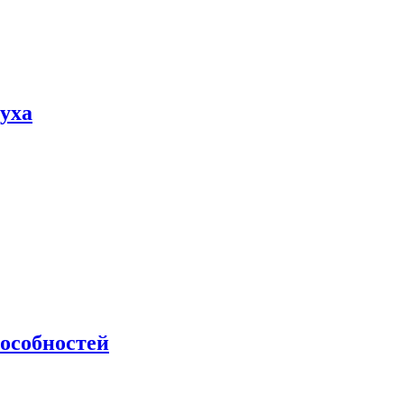
пуха
особностей