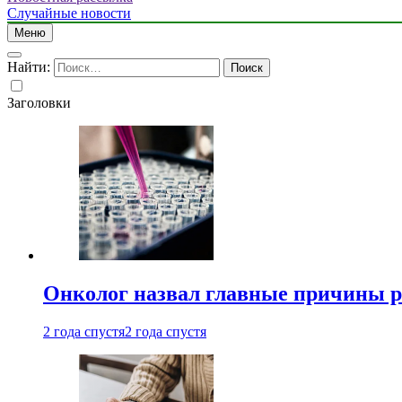
Случайные новости
Меню
Найти:
Заголовки
Онколог назвал главные причины р
2 года спустя
2 года спустя