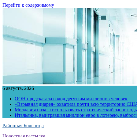
Перейти к содержимому
6 августа, 2026
ООН предсказала голод десяткам миллионов человек
«Взрывная диарея» охватила почти всю территорию СШ
Молдавия начала использовать стратегический запас воды
Итальянка, выигравшая миллион евро в лотерею, выброс
Районная Больница
Новостная рассылка