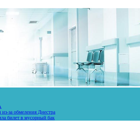
А
 из-за обмеления Днестра
ила билет в мусорный бак