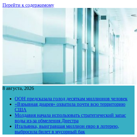
Перейти к содержимому
8 августа, 2026
ООН предсказала голод десяткам миллионов человек
«Взрывная диарея» охватила почти всю территорию
США
Молдавия начала использовать стратегический запас
воды из-за обмеления Днестра
Итальянка, выигравшая миллион евро в лотерею,
выбросила билет в мусорный бак