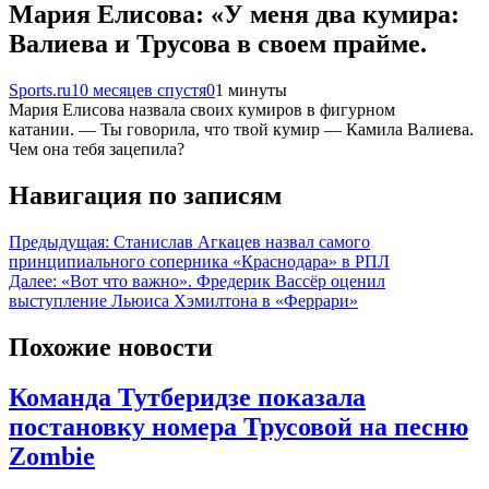
Мария Елисова: «У меня два кумира:
Валиева и Трусова в своем прайме.
Sports.ru
10 месяцев спустя
0
1 минуты
Мария Елисова назвала своих кумиров в фигурном
катании. — Ты говорила, что твой кумир — Камила Валиева.
Чем она тебя зацепила?
Навигация по записям
Предыдущая:
Станислав Агкацев назвал самого
принципиального соперника «Краснодара» в РПЛ
Далее:
«Вот что важно». Фредерик Вассёр оценил
выступление Льюиса Хэмилтона в «Феррари»
Похожие новости
Команда Тутберидзе показала
постановку номера Трусовой на песню
Zombie