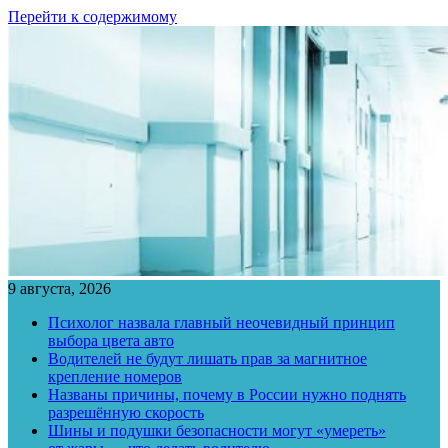
Перейти к содержимому
9 августа, 2026
Психолог назвала главный неочевидный принцип
выбора цвета авто
Водителей не будут лишать прав за магнитное
крепление номеров
Названы причины, почему в России нужно поднять
разрешённую скорость
Шины и подушки безопасности могут «умереть»