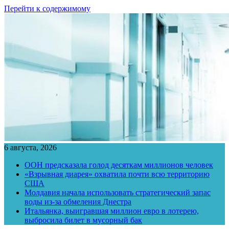
Перейти к содержимому
6 августа, 2026
ООН предсказала голод десяткам миллионов человек
«Взрывная диарея» охватила почти всю территорию
США
Молдавия начала использовать стратегический запас
воды из-за обмеления Днестра
Итальянка, выигравшая миллион евро в лотерею,
выбросила билет в мусорный бак