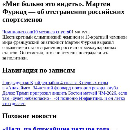
«Мне больно это видеть». Мартен
Фуркад — об отстранении российских
спортсменов
Чемпионат.com
10 месяцев спустя
0
1 минуты
Шестикратный олимпийский чемпион и 13-кратный чемпион
мира французский биатлонист Мартен Фуркад выразил
сожаление из-за отстранения россиян от международных
стартов. Он отметил, что спортсмены пострадали из-
за политики.
Навигация по записям
Предыдущая:
Крайдер забил 4 гола за 3 первых игры
в «Анахайме». 34-летний форвард повторил рекорд клуба
Далее:
Трамп пригрозил лишить Бостон матчей ЧМ-2026, если
там «будет небезопасно»: «Я позвоню Инфантино, и он легко
это сделает.
Похожие новости
«Цель на ближайшие четыре года —