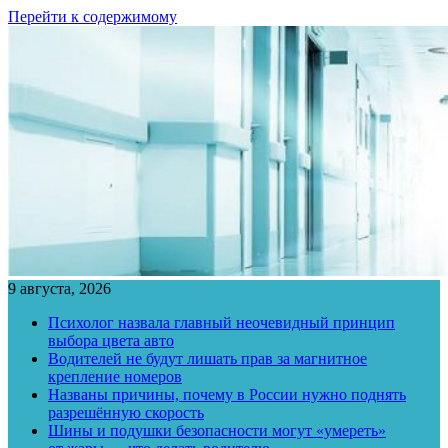
Перейти к содержимому
9 августа, 2026
Психолог назвала главный неочевидный принцип
выбора цвета авто
Водителей не будут лишать прав за магнитное
крепление номеров
Названы причины, почему в России нужно поднять
разрешённую скорость
Шины и подушки безопасности могут «умереть»