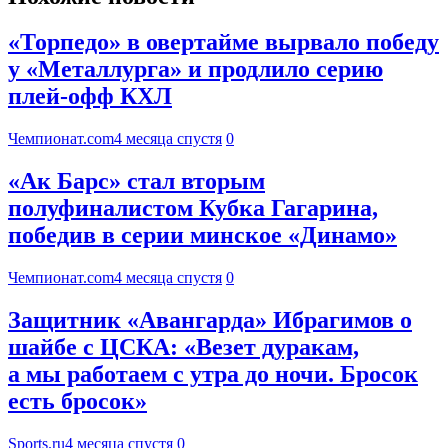
«Торпедо» в овертайме вырвало победу
у «Металлурга» и продлило серию
плей-офф КХЛ
Чемпионат.com
4 месяца спустя
0
«Ак Барс» стал вторым
полуфиналистом Кубка Гагарина,
победив в серии минское «Динамо»
Чемпионат.com
4 месяца спустя
0
Защитник «Авангарда» Ибрагимов о
шайбе с ЦСКА: «Везет дуракам,
а мы работаем с утра до ночи. Бросок
есть бросок»
Sports.ru
4 месяца спустя
0