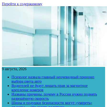
Перейти к содержимому
9 августа, 2026
Психолог назвала главный неочевидный принцип
выбора цвета авто
Водителей не будут лишать прав за магнитное
крепление номеров
Названы причины, почему в России нужно поднять
разрешённую скорость
Шины и подушки безопасности могут «умереть»